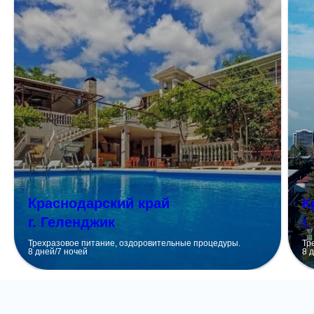
Краснодарский край
К
г. Геленджик
г
Трехразовое питание, оздоровительные процедуры.
Тр
8 дней/7 ночей
8 